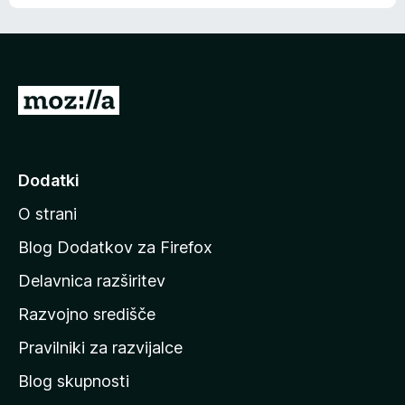
P
o
j
d
Dodatki
i
O strani
n
a
Blog Dodatkov za Firefox
d
Delavnica razširitev
o
Razvojno središče
m
a
Pravilniki za razvijalce
č
Blog skupnosti
o