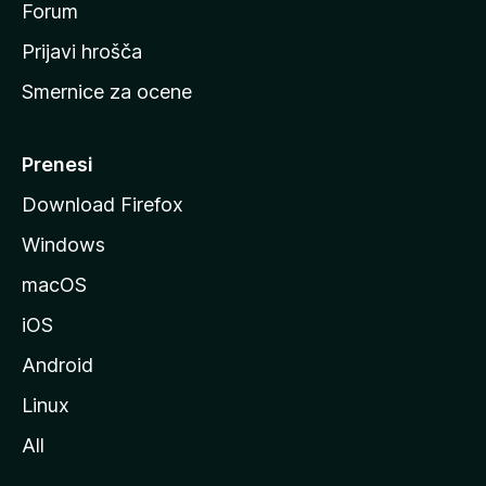
s
Forum
t
Prijavi hrošča
r
Smernice za ocene
a
n
M
Prenesi
o
Download Firefox
z
Windows
i
l
macOS
l
iOS
e
Android
Linux
All