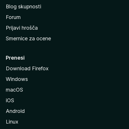
č
Blog skupnosti
o
s
Forum
t
Prijavi hrošča
r
Smernice za ocene
a
n
M
Prenesi
o
Download Firefox
z
Windows
i
l
macOS
l
iOS
e
Android
Linux