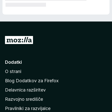
P
o
j
d
Dodatki
i
O strani
n
a
Blog Dodatkov za Firefox
d
Delavnica razširitev
o
Razvojno središče
m
a
Pravilniki za razvijalce