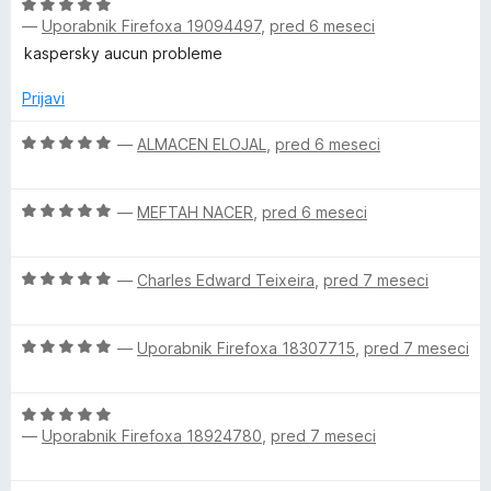
O
n
n
—
Uporabnik Firefoxa 19094497
,
pred 6 meseci
c
j
o
e
e
z
kaspersky aucun probleme
n
n
5
j
o
Prijavi
o
e
z
d
n
O
4
—
ALMACEN ELOJAL
,
pred 6 meseci
5
o
c
o
z
e
d
O
5
n
—
MEFTAH NACER
,
pred 6 meseci
5
c
o
j
e
d
e
O
n
—
Charles Edward Teixeira
,
pred 7 meseci
5
n
c
j
o
e
e
z
O
n
—
Uporabnik Firefoxa 18307715
,
pred 7 meseci
n
5
c
j
o
o
e
e
z
d
O
n
n
5
5
—
Uporabnik Firefoxa 18924780
,
pred 7 meseci
c
j
o
o
e
e
z
d
n
n
5
5