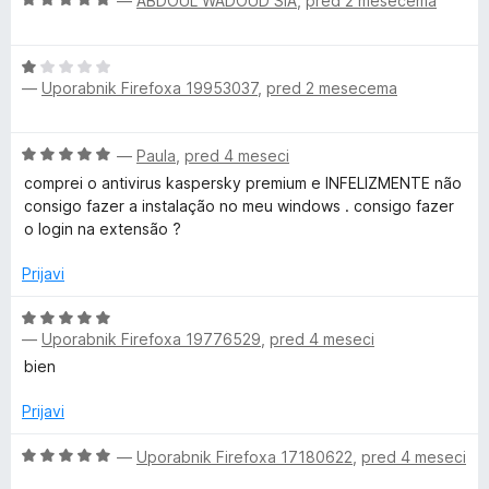
n
—
ABDOUL WADOUD SIA
,
pred 2 mesecema
n
o
n
c
j
o
d
e
e
z
5
O
2
n
n
5
—
Uporabnik Firefoxa 19953037
,
pred 2 mesecema
c
j
o
o
e
e
z
d
0
n
n
5
5
O
—
Paula
,
pred 4 meseci
j
o
o
2
c
e
z
comprei o antivirus kaspersky premium e INFELIZMENTE não
d
e
n
5
consigo fazer a instalação no meu windows . consigo fazer
5
n
1
o
o
o login na extensão ?
j
z
d
e
1
Prijavi
5
n
o
o
O
d
z
—
Uporabnik Firefoxa 19776529
,
pred 4 meseci
c
5
5
e
bien
o
n
d
j
Prijavi
5
e
n
O
—
Uporabnik Firefoxa 17180622
,
pred 4 meseci
o
c