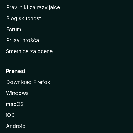
a
Pravilniki za razvijalce
č
Blog skupnosti
o
s
Forum
t
Prijavi hrošča
r
Smernice za ocene
a
n
M
Prenesi
o
Download Firefox
z
Windows
i
l
macOS
l
iOS
e
Android