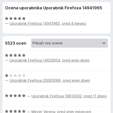
a
,
k
Ocena uporabnika Uporabnik Firefoxa 14941965
6
F
K
o
i
d
O
r
—
Uporabnik Firefoxa 14941965
,
pred 4 meseci
a
5
c
e
e
n
f
s
j
o
5523 ocen
e
x
p
n
O
o
e
—
Uporabnik Firefoxa 14629954
,
pred enim dnem
c
z
e
5
n
o
r
O
j
d
—
Uporabnik Firefoxa 20085086
,
pred enim dnem
c
e
5
s
e
n
n
o
O
—
Uporabnik Firefoxa 19810562
,
pred 11 dnevi
k
j
z
c
e
5
e
n
o
y
O
n
—
Meyer Verena
,
pred enim mesecem
o