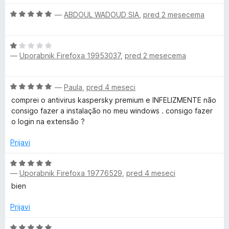
e
e
4
n
O
n
—
ABDOUL WADOUD SIA
,
pred 2 mesecema
n
o
c
j
o
d
2
e
e
z
5
O
n
n
5
—
Uporabnik Firefoxa 19953037
,
pred 2 mesecema
0
c
j
o
o
e
e
z
d
n
n
5
5
2
O
—
Paula
,
pred 4 meseci
j
o
o
c
e
z
comprei o antivirus kaspersky premium e INFELIZMENTE não
d
1
e
n
5
consigo fazer a instalação no meu windows . consigo fazer
5
n
o
o
o login na extensão ?
j
z
d
e
1
Prijavi
5
n
o
o
O
d
z
—
Uporabnik Firefoxa 19776529
,
pred 4 meseci
c
5
5
e
bien
o
n
d
j
Prijavi
5
e
n
O