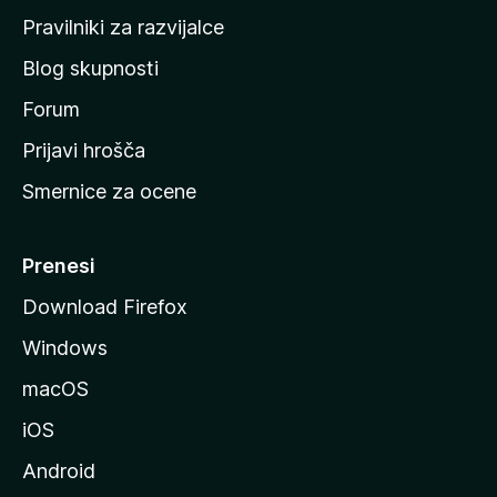
a
Pravilniki za razvijalce
č
Blog skupnosti
o
s
Forum
t
Prijavi hrošča
r
Smernice za ocene
a
n
M
Prenesi
o
Download Firefox
z
Windows
i
l
macOS
l
iOS
e
Android