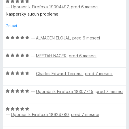
O
n
n
—
Uporabnik Firefoxa 19094497
,
pred 6 meseci
c
j
o
e
e
z
kaspersky aucun probleme
n
n
5
j
o
Prijavi
o
e
z
d
n
O
4
—
ALMACEN ELOJAL
,
pred 6 meseci
5
o
c
o
z
e
d
O
5
n
—
MEFTAH NACER
,
pred 6 meseci
5
c
o
j
e
d
e
O
n
—
Charles Edward Teixeira
,
pred 7 meseci
5
n
c
j
o
e
e
z
O
n
—
Uporabnik Firefoxa 18307715
,
pred 7 meseci
n
5
c
j
o
o
e
e
z
d
O
n
n
5
5
—
Uporabnik Firefoxa 18924780
,
pred 7 meseci
c
j
o
o
e
e
z
d
n
n
5
5