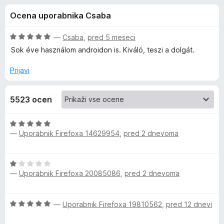
a
,
k
Ocena uporabnika Csaba
6
F
K
o
i
d
O
—
Csaba
,
pred 5 meseci
r
a
5
c
Sok éve használom androidon is. Kiváló, teszi a dolgát.
e
e
n
f
Prijavi
s
j
o
e
x
p
5523 ocen
n
o
e
z
O
5
—
Uporabnik Firefoxa 14629954
,
pred 2 dnevoma
c
o
r
e
d
n
5
O
j
s
—
Uporabnik Firefoxa 20085086
,
pred 2 dnevoma
c
e
e
n
k
n
o
O
—
Uporabnik Firefoxa 19810562
,
pred 12 dnevi
j
z
c
y
e
5