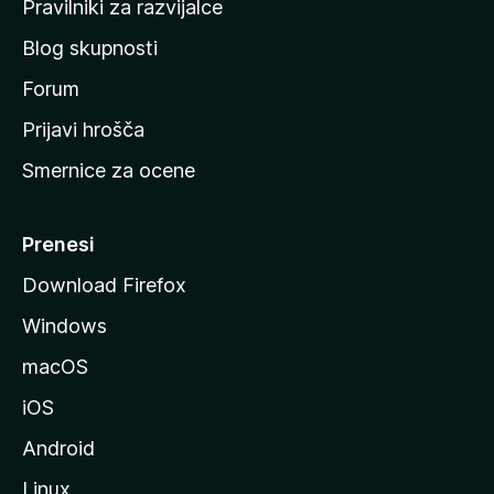
Pravilniki za razvijalce
č
Blog skupnosti
o
s
Forum
t
Prijavi hrošča
r
Smernice za ocene
a
n
M
Prenesi
o
Download Firefox
z
Windows
i
l
macOS
l
iOS
e
Android
Linux