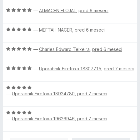
e
z
d
n
O
4
—
ALMACEN ELOJAL
,
pred 6 meseci
5
o
c
o
z
e
d
O
5
n
—
MEFTAH NACER
,
pred 6 meseci
5
c
o
j
e
d
e
O
n
—
Charles Edward Teixeira
,
pred 6 meseci
5
n
c
j
o
e
e
z
O
n
—
Uporabnik Firefoxa 18307715
,
pred 7 meseci
n
5
c
j
o
o
e
e
z
d
O
n
n
5
5
—
Uporabnik Firefoxa 18924780
,
pred 7 meseci
c
j
o
o
e
e
z
d
n
n
5
5
O
j
o
o
—
Uporabnik Firefoxa 19626946
,
pred 7 meseci
c
e
z
d
e
n
5
5
n
o
o
j