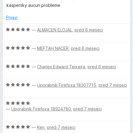
e
e
z
kaspersky aucun probleme
n
n
5
j
o
Prijavi
o
e
z
d
n
O
4
—
ALMACEN ELOJAL
,
pred 6 meseci
5
o
c
o
z
e
d
O
5
n
—
MEFTAH NACER
,
pred 6 meseci
5
c
o
j
e
d
e
O
n
—
Charles Edward Teixeira
,
pred 6 meseci
5
n
c
j
o
e
e
z
O
n
—
Uporabnik Firefoxa 18307715
,
pred 7 meseci
n
5
c
j
o
o
e
e
z
d
O
n
n
5
5
—
Uporabnik Firefoxa 18924780
,
pred 7 meseci
c
j
o
o
e
e
z
d
n
n
5
5
O
—
Ken
,
pred 7 meseci
j
o
o