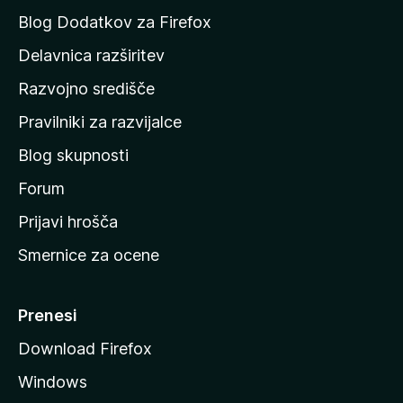
a
Blog Dodatkov za Firefox
d
Delavnica razširitev
o
Razvojno središče
m
a
Pravilniki za razvijalce
č
Blog skupnosti
o
s
Forum
t
Prijavi hrošča
r
Smernice za ocene
a
n
M
Prenesi
o
Download Firefox
z
Windows
i