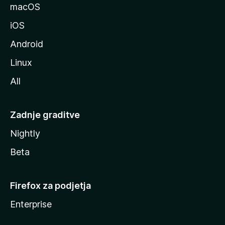
l
macOS
l
iOS
e
Android
Linux
All
Zadnje graditve
Nightly
Beta
Firefox za podjetja
Enterprise