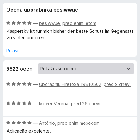
a
,
k
Ocena uporabnika pesiwwue
6
F
K
o
i
d
O
—
pesiwwue
,
pred enim letom
r
a
5
c
Kaspersky ist für mich bisher der beste Schutz im Gegensatz
e
e
zu vielen anderen.
n
f
s
j
o
Prijavi
e
x
p
n
5522 ocen
o
e
z
5
O
—
Uporabnik Firefoxa 19810562
,
pred 9 dnevi
o
r
c
d
e
5
O
n
—
Meyer Verena
,
pred 25 dnevi
s
c
j
e
e
k
O
n
—
António
,
pred enim mesecem
n
c
j
o
Aplicação excelente.
y
e
e
z