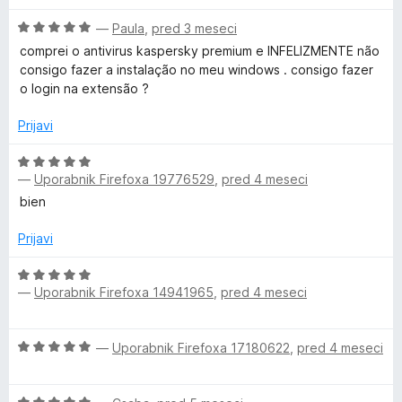
n
n
n
5
5
O
—
Paula
,
pred 3 meseci
j
o
o
c
e
z
comprei o antivirus kaspersky premium e INFELIZMENTE não
d
2
e
n
5
consigo fazer a instalação no meu windows . consigo fazer
5
n
o
o
o login na extensão ?
0
j
z
d
e
1
Prijavi
5
n
2
o
o
O
d
z
—
Uporabnik Firefoxa 19776529
,
pred 4 meseci
c
5
1
5
e
bien
o
n
d
j
Prijavi
5
e
n
O
—
Uporabnik Firefoxa 14941965
,
pred 4 meseci
o
c
z
e
5
n
O
—
Uporabnik Firefoxa 17180622
,
pred 4 meseci
o
j
c
d
e
e
5
n