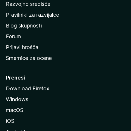
Razvojno središče
m
a
Pravilniki za razvijalce
č
Blog skupnosti
o
s
Forum
t
Prijavi hrošča
r
Smernice za ocene
a
n
M
Prenesi
o
Download Firefox
z
Windows
i
l
macOS
l
iOS
e