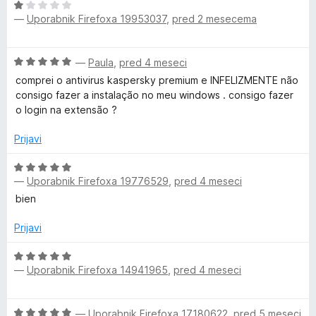
O
n
n
5
n
—
Uporabnik Firefoxa 19953037
,
pred 2 mesecema
c
j
o
o
e
e
z
d
2
n
n
5
5
O
—
Paula
,
pred 4 meseci
j
o
o
c
0
e
z
comprei o antivirus kaspersky premium e INFELIZMENTE não
d
e
n
5
consigo fazer a instalação no meu windows . consigo fazer
5
n
o
o
o login na extensão ?
2
j
z
d
e
1
Prijavi
5
1
n
o
o
O
d
z
—
Uporabnik Firefoxa 19776529
,
pred 4 meseci
c
5
5
e
bien
o
n
d
j
Prijavi
5
e
n
O
—
Uporabnik Firefoxa 14941965
,
pred 4 meseci
o
c
z
e
5
n
O
—
Uporabnik Firefoxa 17180622
,
pred 5 meseci
o
j