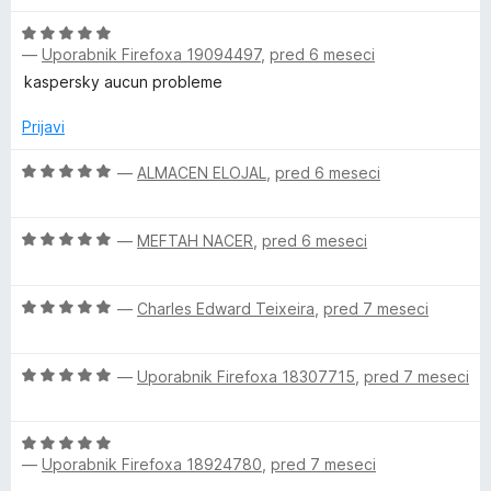
e
e
O
n
n
—
Uporabnik Firefoxa 19094497
,
pred 6 meseci
c
j
o
e
e
z
kaspersky aucun probleme
n
n
5
j
o
Prijavi
o
e
z
d
n
O
4
—
ALMACEN ELOJAL
,
pred 6 meseci
5
o
c
o
z
e
d
O
5
n
—
MEFTAH NACER
,
pred 6 meseci
5
c
o
j
e
d
e
O
n
—
Charles Edward Teixeira
,
pred 7 meseci
5
n
c
j
o
e
e
z
O
n
—
Uporabnik Firefoxa 18307715
,
pred 7 meseci
n
5
c
j
o
o
e
e
z
d
O
n
n
5
5
—
Uporabnik Firefoxa 18924780
,
pred 7 meseci
c
j
o
o
e
e