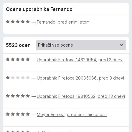
a
,
k
Ocena uporabnika Fernando
6
F
K
o
i
d
O
—
Fernando
,
pred enim letom
r
a
5
c
e
e
n
f
s
5523 ocen
j
o
e
x
p
n
O
—
Uporabnik Firefoxa 14629954
,
pred 3 dnevi
o
c
e
z
e
5
O
n
—
Uporabnik Firefoxa 20085086
,
pred 3 dnevi
o
c
j
r
d
e
e
5
O
n
—
Uporabnik Firefoxa 19810562
,
pred 13 dnevi
n
s
c
j
o
e
e
z
k
O
n
—
Meyer Verena
,
pred enim mesecem
n
5
c
j
o
o
e
y
e
z
d