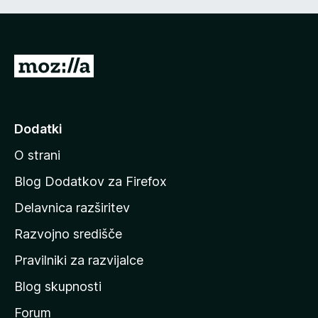
P
o
j
d
Dodatki
i
O strani
n
a
Blog Dodatkov za Firefox
d
Delavnica razširitev
o
Razvojno središče
m
a
Pravilniki za razvijalce
č
Blog skupnosti
o
s
Forum