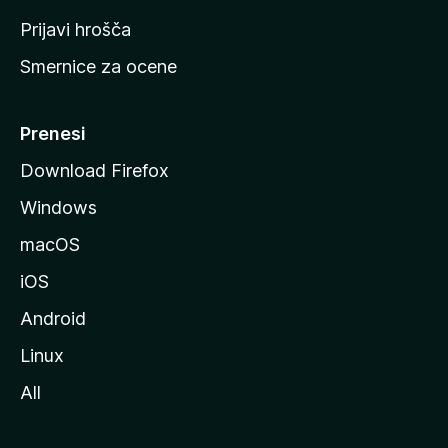
t
Prijavi hrošča
r
Smernice za ocene
a
n
M
Prenesi
o
Download Firefox
z
Windows
i
l
macOS
l
iOS
e
Android
Linux
All