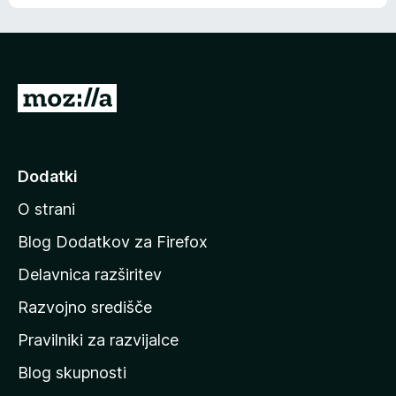
P
o
j
d
Dodatki
i
O strani
n
a
Blog Dodatkov za Firefox
d
Delavnica razširitev
o
Razvojno središče
m
a
Pravilniki za razvijalce
č
Blog skupnosti
o