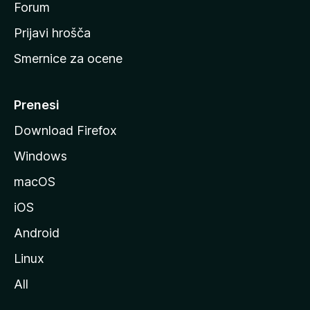
s
Forum
t
Prijavi hrošča
r
Smernice za ocene
a
n
M
Prenesi
o
Download Firefox
z
Windows
i
l
macOS
l
iOS
e
Android
Linux
All