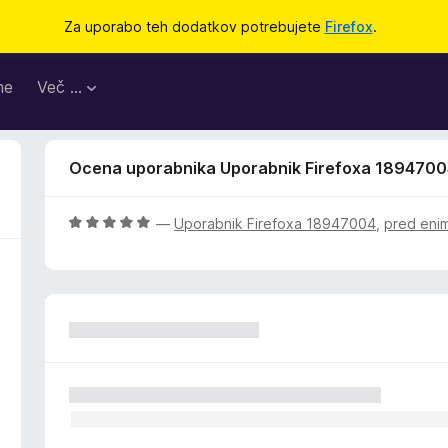
Za uporabo teh dodatkov potrebujete
Firefox
.
me
Več …
Ocena uporabnika Uporabnik Firefoxa 189470
O
—
Uporabnik Firefoxa 18947004
,
pred eni
c
e
n
j
e
n
o
z
5
o