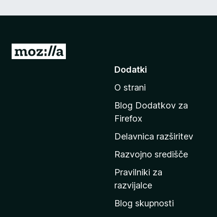
P
o
Dodatki
j
O strani
d
i
Blog Dodatkov za
n
Firefox
a
Delavnica razširitev
d
o
Razvojno središče
m
Pravilniki za
a
razvijalce
č
Blog skupnosti
o