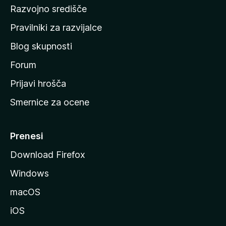
Razvojno središče
m
e
a
Pravilniki za razvijalce
č
t
Blog skupnosti
o
r
s
Forum
t
Prijavi hrošča
a
r
Smernice za ocene
a
c
n
M
Prenesi
k
o
Download Firefox
z
i
Windows
i
n
l
macOS
l
g
iOS
e