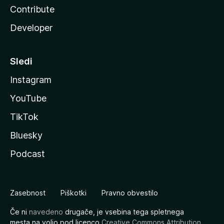
Contribute
Developer
Sledi
Instagram
YouTube
TikTok
Bluesky
Podcast
Zasebnost
Piškotki
Pravno obvestilo
Če ni
navedeno
drugače, je vsebina tega spletnega
mesta na voljo pod licenco
Creative Commons Attribution