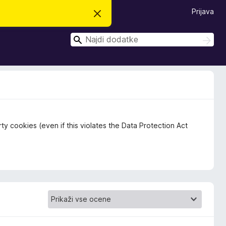
Prijava
S
k
r
I
i
I
j
š
š
o
č
č
b
i
v
i
e
s
t
i
l
o
rty cookies (even if this violates the Data Protection Act