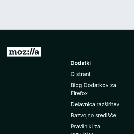
P
o
Dodatki
j
O strani
d
i
Blog Dodatkov za
n
Firefox
a
Delavnica razširitev
d
o
Razvojno središče
m
Pravilniki za
a