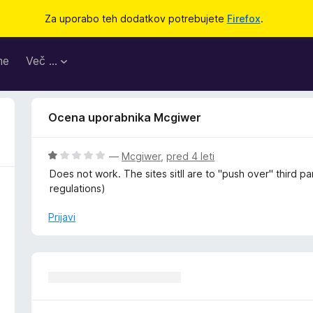
Za uporabo teh dodatkov potrebujete
Firefox
.
me
Več …
Ocena uporabnika Mcgiwer
O
—
Mcgiwer
,
pred 4 leti
c
Does not work. The sites sitll are to "push over" third pa
e
regulations)
n
j
Prijavi
e
n
o
z
1
o