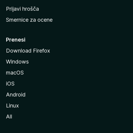
t
Prijavi hrošča
r
Smernice za ocene
a
n
M
Prenesi
o
Download Firefox
z
Windows
i
l
macOS
l
iOS
e
Android
Linux
All