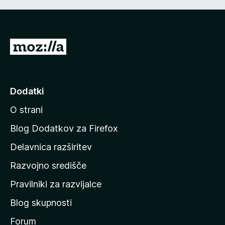
P
o
j
d
Dodatki
i
O strani
n
a
Blog Dodatkov za Firefox
d
Delavnica razširitev
o
Razvojno središče
m
a
Pravilniki za razvijalce
č
Blog skupnosti
o
s
Forum