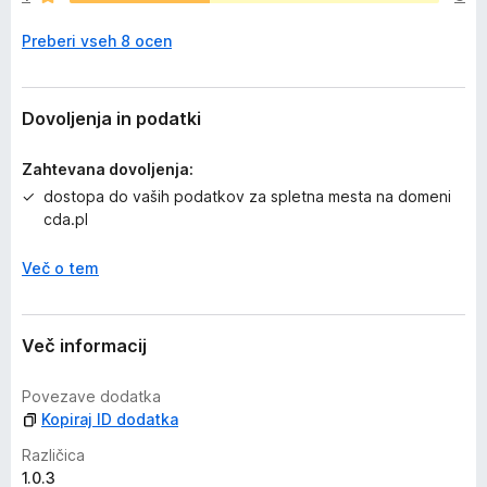
j
Preberi vseh 8 ocen
e
n
o
Dovoljenja in podatki
Zahtevana dovoljenja:
dostopa do vaših podatkov za spletna mesta na domeni
cda.pl
Več o tem
Več informacij
Povezave dodatka
Kopiraj ID dodatka
Različica
1.0.3