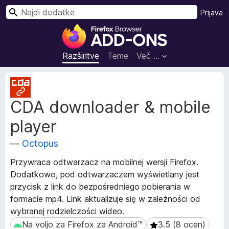
I
Prijava
š
D
č
o
i
d
Razširitve
Teme
Več …
a
t
M
k
e
CDA downloader & mobile
t
i
a
z
player
p
a
o
b
—
Octopus
d
r
a
Przywraca odtwarzacz na mobilnej wersji Firefox.
s
t
Dodatkowo, pod odtwarzaczem wyświetlany jest
k
k
przycisk z link do bezpośredniego pobierania w
i
a
formacie mp4. Link aktualizuje się w zależności od
o
l
r
wybranej rodzielczości wideo.
n
a
Na voljo za Firefox za Android™
3.5 (8 ocen)
Na voljo za Firefox za Android™
3.5 (8 ocen)
i