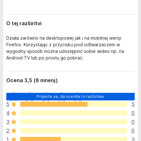
O tej razširitvi
Działa zarówno na desktopowej jak i na mobilnej wersji
Firefox. Korzystając z przycisku pod odtwarzaczem w
wygodny sposób można udostępnić sobie wideo np. na
Android TV lub po prostu go pobrać.
Ocena 3,5 (8 mnenj)
Š
Prijavite se, da ocenite to razširitev
e
5
5
n
4
0
i
o
3
0
c
2
0
e
1
3
n