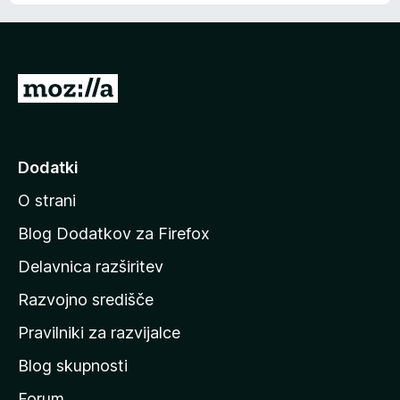
P
o
j
d
Dodatki
i
O strani
n
a
Blog Dodatkov za Firefox
d
Delavnica razširitev
o
Razvojno središče
m
a
Pravilniki za razvijalce
č
Blog skupnosti
o
s
Forum