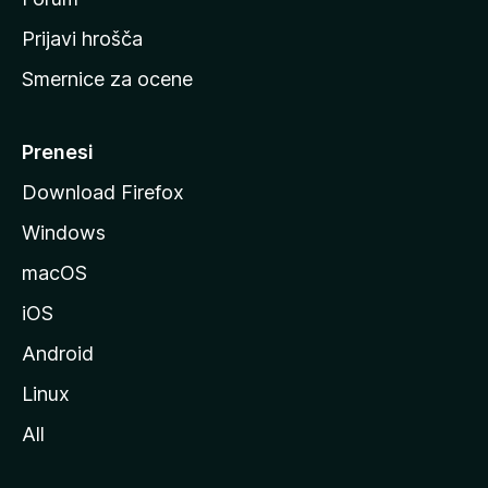
t
Prijavi hrošča
r
Smernice za ocene
a
n
M
Prenesi
o
Download Firefox
z
Windows
i
l
macOS
l
iOS
e
Android
Linux
All