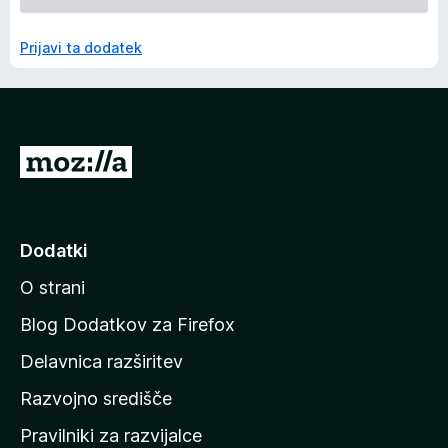
Prijavi ta dodatek
P
o
j
d
Dodatki
i
O strani
n
a
Blog Dodatkov za Firefox
d
Delavnica razširitev
o
Razvojno središče
m
a
Pravilniki za razvijalce