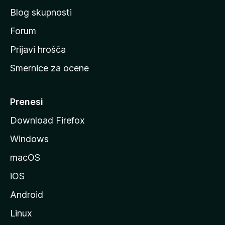
č
Blog skupnosti
o
s
Forum
t
Prijavi hrošča
r
Smernice za ocene
a
n
M
Prenesi
o
Download Firefox
z
Windows
i
l
macOS
l
iOS
e
Android
Linux