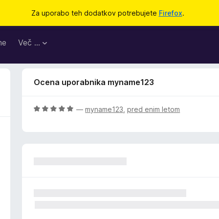
Za uporabo teh dodatkov potrebujete
Firefox
.
me
Več …
Ocena uporabnika myname123
O
—
myname123
,
pred enim letom
c
e
n
j
e
n
o
z
5
o