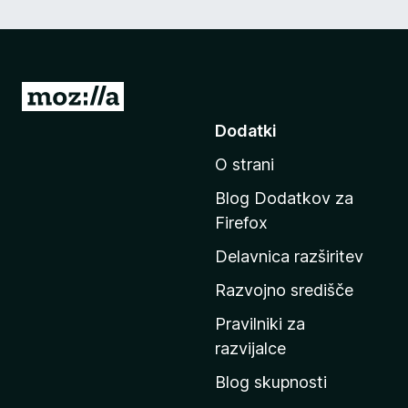
P
o
Dodatki
j
O strani
d
i
Blog Dodatkov za
n
Firefox
a
Delavnica razširitev
d
o
Razvojno središče
m
Pravilniki za
a
razvijalce
č
Blog skupnosti
o