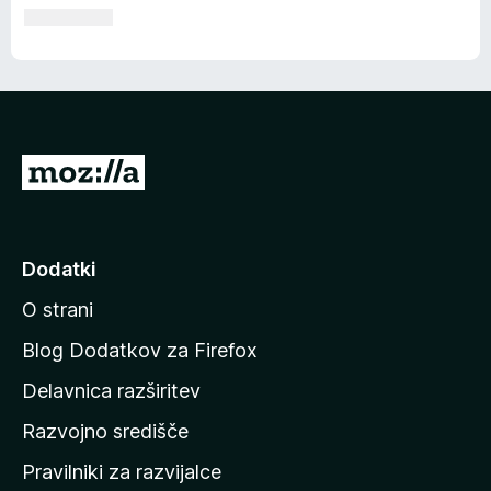
P
o
j
d
Dodatki
i
O strani
n
a
Blog Dodatkov za Firefox
d
Delavnica razširitev
o
Razvojno središče
m
a
Pravilniki za razvijalce