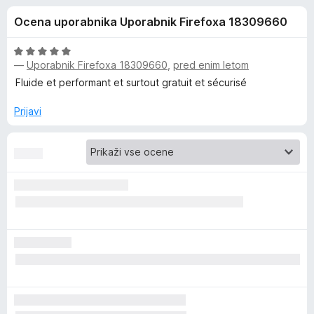
a
,
k
Ocena uporabnika Uporabnik Firefoxa 18309660
6
F
B
o
i
d
O
r
—
Uporabnik Firefoxa 18309660
,
pred enim letom
i
5
c
e
e
Fluide et performant et surtout gratuit et sécurisé
n
f
t
j
Prijavi
o
e
x
w
n
o
a
z
5
o
r
d
5
d
e
n