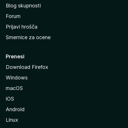
č
Blog skupnosti
o
s
Forum
t
Prijavi hrošča
r
Smernice za ocene
a
n
M
Prenesi
o
Download Firefox
z
Windows
i
l
macOS
l
iOS
e
Android
Linux