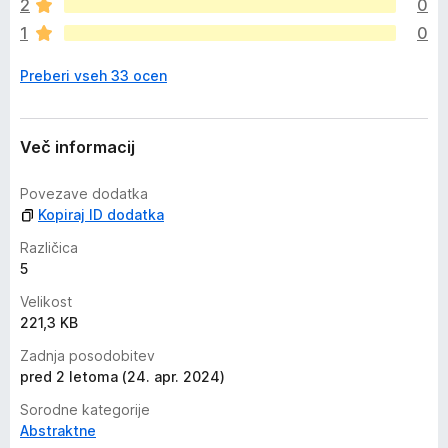
2
0
e
1
0
n
j
Preberi vseh 33 ocen
e
n
o
Več informacij
Povezave dodatka
Kopiraj ID dodatka
Različica
5
Velikost
221,3 KB
Zadnja posodobitev
pred 2 letoma (24. apr. 2024)
Sorodne kategorije
Abstraktne