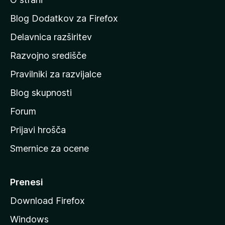
n
a
Blog Dodatkov za Firefox
d
Delavnica razširitev
o
Razvojno središče
m
a
Pravilniki za razvijalce
č
Blog skupnosti
o
s
Forum
t
Prijavi hrošča
r
Smernice za ocene
a
n
M
Prenesi
o
Download Firefox
z
Windows
i