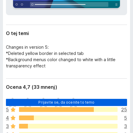
z
k
š
F
i
i
r
i
r
t
O tej temi
e
v
f
i
Changes in version 5:
o
*Deleted yellow border in selected tab
x
*Background menus color changed to white with a little
transparency effect
Ocena 4,7 (33 mnenj)
Š
Prijavite se, da ocenite to temo
e
5
25
n
4
5
i
o
3
3
c