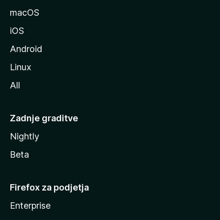
l
macOS
l
iOS
e
Android
Linux
All
Zadnje graditve
Nightly
Beta
Firefox za podjetja
Enterprise