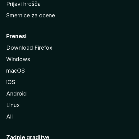
t
Prijavi hrošča
r
Smernice za ocene
a
n
M
Prenesi
o
Download Firefox
z
Windows
i
l
macOS
l
iOS
e
Android
Linux
All
Zadnje graditve