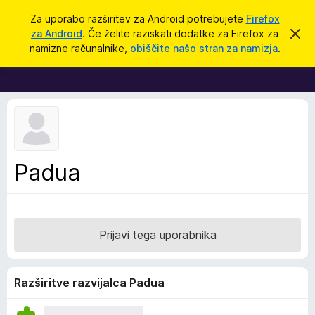
I
Prijava
Za uporabo razširitev za Android potrebujete
Firefox
š
za Android
. Če želite raziskati dodatke za Firefox za
S
D
k
č
namizne računalnike,
obiščite našo stran za namizja
.
r
o
i
i
d
j
o
a
b
t
v
e
k
s
i
t
i
z
Padua
l
a
o
b
r
s
Prijavi tega uporabnika
k
a
l
Razširitve razvijalca Padua
n
i