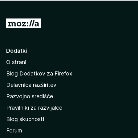
i
e
o
n
c
o
e
P
n
o
j
j
e
n
d
Dodatki
o
i
O strani
n
a
Blog Dodatkov za Firefox
d
Delavnica razširitev
o
Razvojno središče
m
a
Pravilniki za razvijalce
č
Blog skupnosti
o
s
Forum