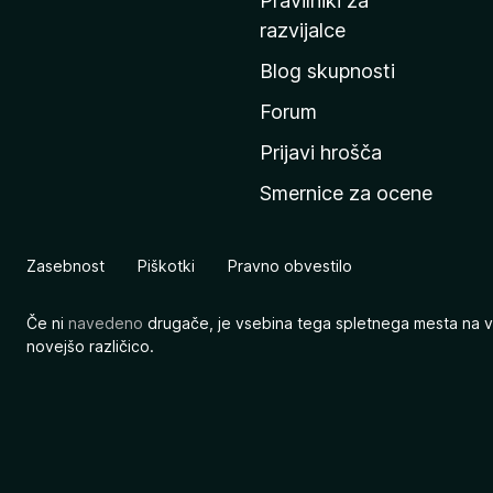
Pravilniki za
a
razvijalce
č
Blog skupnosti
o
s
Forum
t
Prijavi hrošča
r
Smernice za ocene
a
n
M
Zasebnost
Piškotki
Pravno obvestilo
o
z
Če ni
navedeno
drugače, je vsebina tega spletnega mesta na v
i
novejšo različico.
l
l
e