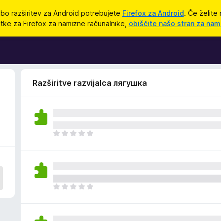
bo razširitev za Android potrebujete
Firefox za Android
. Če želite 
tke za Firefox za namizne računalnike,
obiščite našo stran za nam
Razširitve razvijalca лягушка
Š
e
n
i
o
c
Š
e
e
n
n
j
i