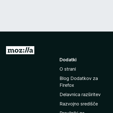
P
o
Dodatki
j
O strani
d
i
Blog Dodatkov za
n
Firefox
a
Delavnica razširitev
d
o
Razvojno središče
m