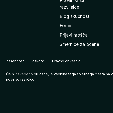
Pravilniki za
a
razvijalce
č
Blog skupnosti
o
s
Forum
t
Prijavi hrošča
r
Smernice za ocene
a
n
M
Zasebnost
Piškotki
Pravno obvestilo
o
z
Če ni
navedeno
drugače, je vsebina tega spletnega mesta na v
i
novejšo različico.
l
l
e