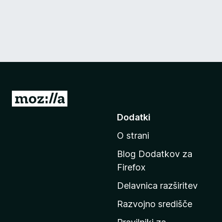
P
o
Dodatki
j
O strani
d
i
Blog Dodatkov za
n
Firefox
a
Delavnica razširitev
d
o
Razvojno središče
m