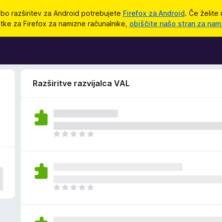
bo razširitev za Android potrebujete
Firefox za Android
. Če želite 
tke za Firefox za namizne računalnike,
obiščite našo stran za nam
Razširitve razvijalca VAL
Š
e
n
i
o
c
Š
e
e
n
n
j
i