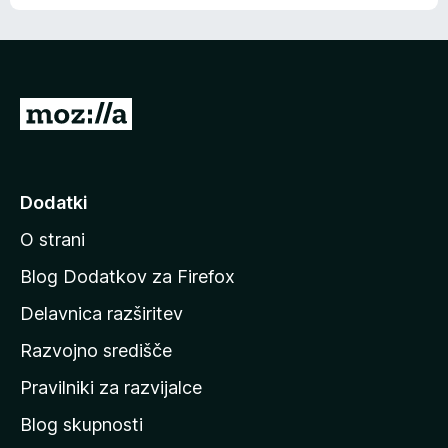
e
n
n
j
i
e
o
n
c
o
e
P
n
o
j
j
e
n
d
Dodatki
o
i
O strani
n
a
Blog Dodatkov za Firefox
d
Delavnica razširitev
o
Razvojno središče
m
a
Pravilniki za razvijalce
č
Blog skupnosti
o