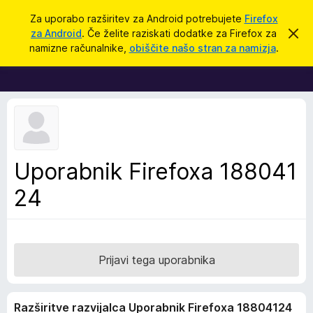
I
Prijava
Za uporabo razširitev za Android potrebujete
Firefox
š
za Android
. Če želite raziskati dodatke za Firefox za
S
D
k
č
namizne računalnike,
obiščite našo stran za namizja
.
r
o
i
i
d
j
o
a
b
t
v
e
k
s
i
t
i
z
Uporabnik Firefoxa 188041
l
a
o
24
b
r
s
k
a
Prijavi tega uporabnika
l
n
Razširitve razvijalca Uporabnik Firefoxa 18804124
i