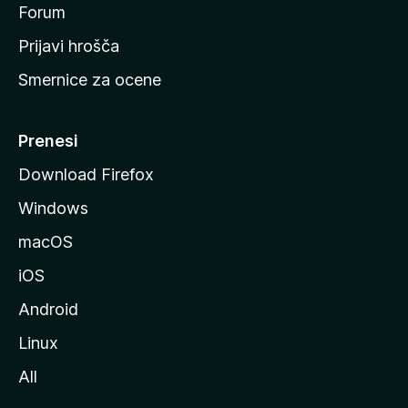
s
Forum
t
Prijavi hrošča
r
Smernice za ocene
a
n
M
Prenesi
o
Download Firefox
z
Windows
i
l
macOS
l
iOS
e
Android
Linux
All