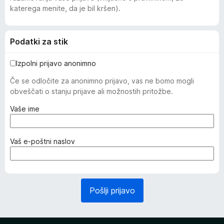
katerega menite, da je bil kršen).
Podatki za stik
Izpolni prijavo anonimno
Če se odločite za anonimno prijavo, vas ne bomo mogli
obveščati o stanju prijave ali možnostih pritožbe.
(
Vaše ime
z
a
h
(
Vaš e-poštni naslov
t
z
e
a
v
h
a
t
Pošlji prijavo
n
e
o
v
)
a