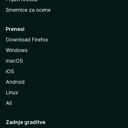
r
Smernice za ocene
a
n
M
Prenesi
o
Download Firefox
z
Windows
i
l
macOS
l
iOS
e
Android
Linux
All
Zadnje graditve