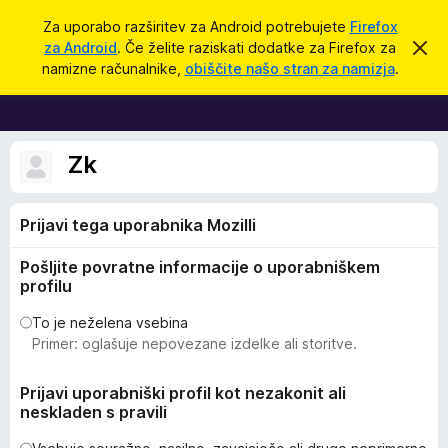
I
Prijava
Za uporabo razširitev za Android potrebujete
Firefox
š
za Android
. Če želite raziskati dodatke za Firefox za
S
D
k
č
namizne računalnike,
obiščite našo stran za namizja
.
r
o
i
i
d
j
o
a
b
t
Zk
v
e
k
s
i
t
Prijavi tega uporabnika Mozilli
i
z
l
a
o
Pošljite povratne informacije o uporabniškem
b
profilu
r
s
To je neželena vsebina
Primer: oglašuje nepovezane izdelke ali storitve.
k
a
Prijavi uporabniški profil kot nezakonit ali
l
neskladen s pravili
n
i