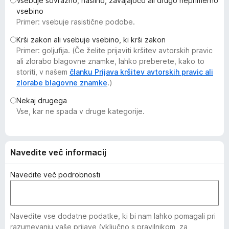
Vsebuje sovražno, nasilno, zavajajočo ali drugo neprimerno
k
vsebino
F
Primer: vsebuje rasistične podobe.
i
Krši zakon ali vsebuje vsebino, ki krši zakon
r
Primer: goljufija. (Če želite prijaviti kršitev avtorskih pravic
e
ali zlorabo blagovne znamke, lahko preberete, kako to
f
storiti, v našem
članku Prijava kršitev avtorskih pravic ali
o
zlorabe blagovne znamke
.)
x
Nekaj drugega
Vse, kar ne spada v druge kategorije.
Navedite več informacij
Navedite več podrobnosti
Navedite vse dodatne podatke, ki bi nam lahko pomagali pri
razumevanju vaše prijave (vključno s pravilnikom, za