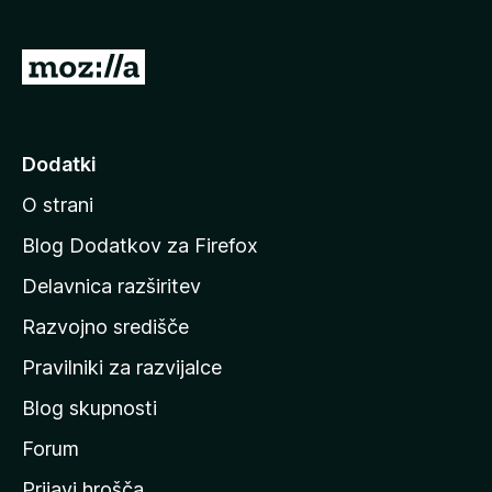
n
o
)
P
o
j
d
Dodatki
i
O strani
n
a
Blog Dodatkov za Firefox
d
Delavnica razširitev
o
Razvojno središče
m
a
Pravilniki za razvijalce
č
Blog skupnosti
o
s
Forum
t
Prijavi hrošča