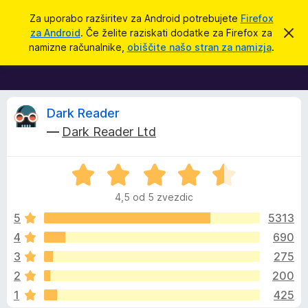
I
Prijava
Za uporabo razširitev za Android potrebujete
Firefox
š
za Android
. Če želite raziskati dodatke za Firefox za
S
D
k
č
namizne računalnike,
obiščite našo stran za namizja
.
r
o
i
i
d
j
o
a
b
t
O
v
Dark Reader
e
k
—
Dark Reader Ltd
s
i
c
t
i
z
l
O
a
e
o
c
b
4,5 od 5 zvezdic
e
r
n
n
5
5313
s
j
4
690
k
e
e
a
3
275
n
l
o
z
2
200
z
n
1
425
4
i