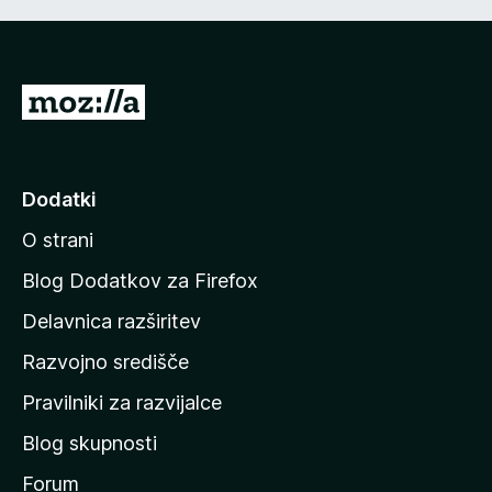
P
o
j
d
Dodatki
i
O strani
n
a
Blog Dodatkov za Firefox
d
Delavnica razširitev
o
Razvojno središče
m
a
Pravilniki za razvijalce
č
Blog skupnosti
o
s
Forum