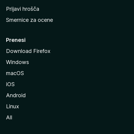
t
Prijavi hrošča
r
Smernice za ocene
a
n
M
Prenesi
o
Download Firefox
z
Windows
i
l
macOS
l
iOS
e
Android
Linux
All