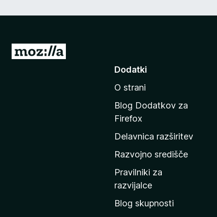
P
o
Dodatki
j
O strani
d
i
Blog Dodatkov za
n
Firefox
a
Delavnica razširitev
d
o
Razvojno središče
m
Pravilniki za
a
razvijalce
č
Blog skupnosti
o