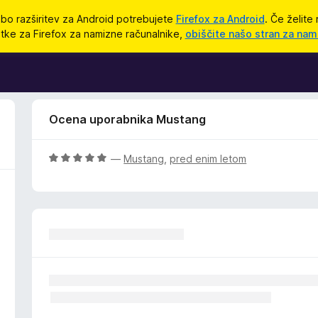
bo razširitev za Android potrebujete
Firefox za Android
. Če želite 
tke za Firefox za namizne računalnike,
obiščite našo stran za nam
Ocena uporabnika Mustang
O
—
Mustang
,
pred enim letom
c
e
n
j
e
n
o
z
5
o