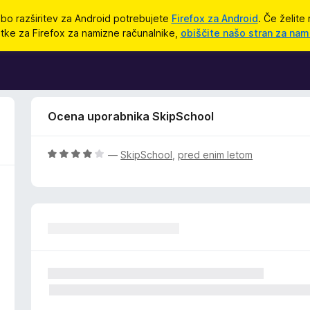
bo razširitev za Android potrebujete
Firefox za Android
. Če želite 
tke za Firefox za namizne računalnike,
obiščite našo stran za nam
Ocena uporabnika SkipSchool
O
—
SkipSchool
,
pred enim letom
c
e
n
j
e
n
o
z
4
o