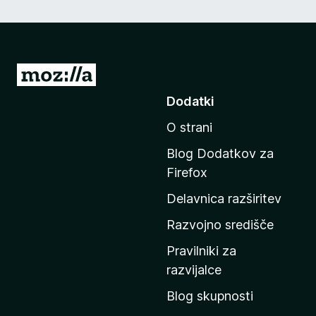
P
o
Dodatki
j
O strani
d
i
Blog Dodatkov za
n
Firefox
a
Delavnica razširitev
d
o
Razvojno središče
m
Pravilniki za
a
razvijalce
č
Blog skupnosti
o