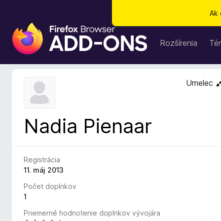
Ak 
D
o
Rozšírenia
Té
p
l
n
Umelec
k
y
p
Nadia Pienaar
r
e
p
r
Registrácia
e
11. máj 2013
h
Počet doplnkov
l
1
i
Priemerné hodnotenie doplnkov vývojára
a