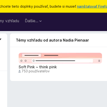
chcete tieto doplnky používať, budete si musieť
nainštalovať Firef
my vzhľadu
Ďalšie…
Témy vzhľadu od autora Nadia Pienaar
Soft Pink ~ think pink
753 používateľov