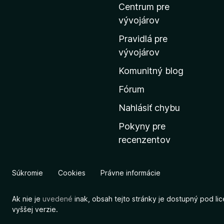
o
Centrum pre
m
vývojárov
o
Pravidlá pre
v
vývojárov
s
Komunitný blog
k
ú
Fórum
s
Nahlásiť chybu
t
Pokyny pre
r
recenzentov
á
n
k
Súkromie
Cookies
Právne informácie
u
M
Ak nie je
uvedené
inak, obsah tejto stránky je dostupný pod li
o
vyššej verzie.
z