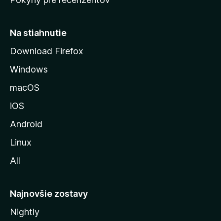
s
t
r
Na stiahnutie
á
Download Firefox
n
Windows
k
u
macOS
M
iOS
o
z
Android
i
Linux
l
All
l
y
Najnovšie zostavy
Nightly