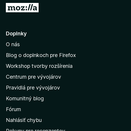
d
P
a
r
č
e
F
j
Doplnky
i
s
r
O nás
ť
e
n
f
Blog o doplnkoch pre Firefox
o
a
Workshop tvorby rozšírenia
x
d
Centrum pre vývojárov
o
m
Pravidlá pre vývojárov
o
Komunitný blog
v
s
Fórum
k
Nahlásiť chybu
ú
Pokyny pre recenzentov