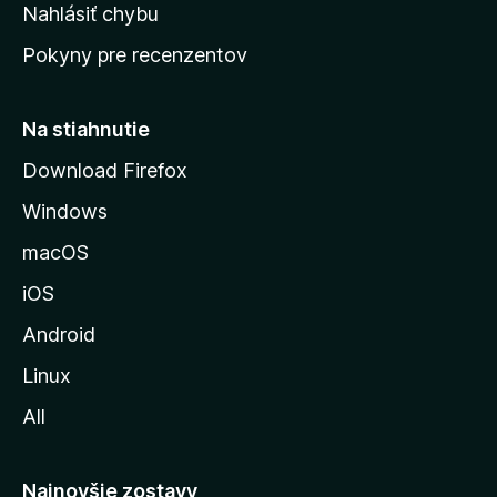
k
Nahlásiť chybu
e
ú
n
Pokyny pre recenzentov
s
ý
t
r
Na stiahnutie
á
Download Firefox
n
Windows
k
u
macOS
M
iOS
o
z
Android
i
Linux
l
All
l
y
Najnovšie zostavy