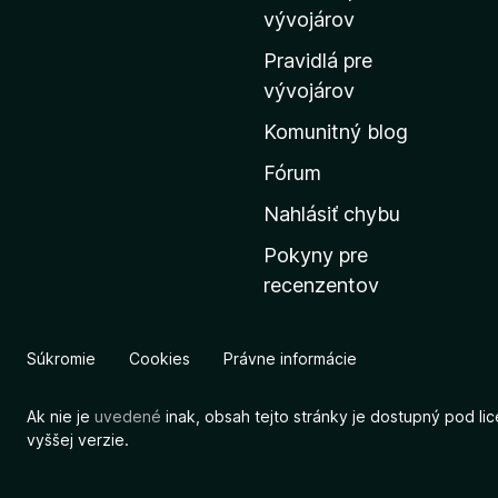
m
vývojárov
o
Pravidlá pre
v
vývojárov
s
Komunitný blog
k
ú
Fórum
s
Nahlásiť chybu
t
Pokyny pre
r
recenzentov
á
n
k
Súkromie
Cookies
Právne informácie
u
M
Ak nie je
uvedené
inak, obsah tejto stránky je dostupný pod li
o
vyššej verzie.
z