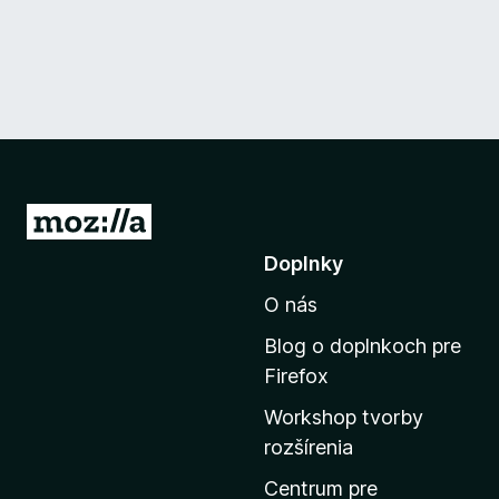
P
r
Doplnky
e
O nás
j
s
Blog o doplnkoch pre
ť
Firefox
n
Workshop tvorby
a
rozšírenia
d
o
Centrum pre