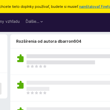
chcete tieto doplnky používať, budete si musieť
nainštalovať Firef
my vzhľadu
Ďalšie…
Rozšírenia od autora dbarron604
D
o
p
l
n
o
D
k
o
z
p
a
l