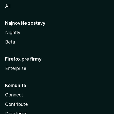
l
All
l
y
Najnovšie zostavy
Nightly
Beta
Firefox pre firmy
Enterprise
Komunita
Connect
Contribute
Developer