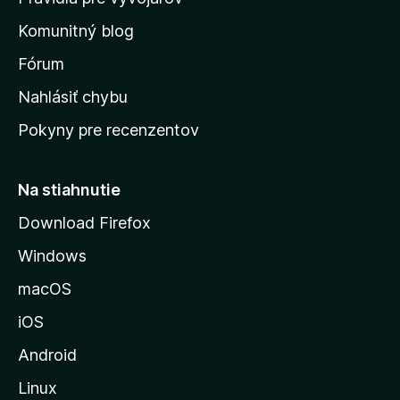
o
o
n
d
Komunitný blog
ý
v
n
s
Fórum
o
t
k
Nahlásiť chybu
e
ú
n
Pokyny pre recenzentov
s
ý
t
r
Na stiahnutie
á
Download Firefox
n
Windows
k
u
macOS
M
iOS
o
z
Android
i
Linux