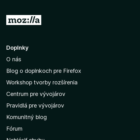
d
a
P
č
r
F
e
i
r
j
Doplnky
e
s
f
O nás
ť
o
n
Blog o doplnkoch pre Firefox
x
a
Workshop tvorby rozšírenia
d
Centrum pre vývojárov
o
m
Pravidlá pre vývojárov
o
Komunitný blog
v
s
Fórum
k