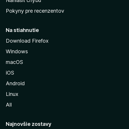
Nahlásiť chybu
ú
Pokyny pre recenzentov
s
t
r
Na stiahnutie
á
Download Firefox
n
Windows
k
u
macOS
M
iOS
o
z
Android
i
Linux
l
All
l
y
Najnovšie zostavy