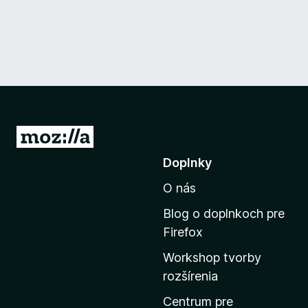
P
r
Doplnky
e
O nás
j
s
Blog o doplnkoch pre
ť
Firefox
n
Workshop tvorby
a
rozšírenia
d
o
Centrum pre