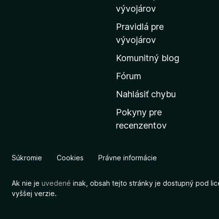
m
vývojárov
o
Pravidlá pre
v
vývojárov
s
Komunitný blog
k
ú
Fórum
s
Nahlásiť chybu
t
Pokyny pre
r
recenzentov
á
n
k
Súkromie
Cookies
Právne informácie
u
M
Ak nie je
uvedené
inak, obsah tejto stránky je dostupný pod li
o
vyššej verzie.
z