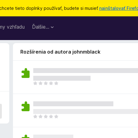
chcete tieto doplnky používať, budete si musieť
nainštalovať Firef
my vzhľadu
Ďalšie…
Rozšírenia od autora johnmblack
D
o
p
l
n
o
D
k
o
z
p
a
l