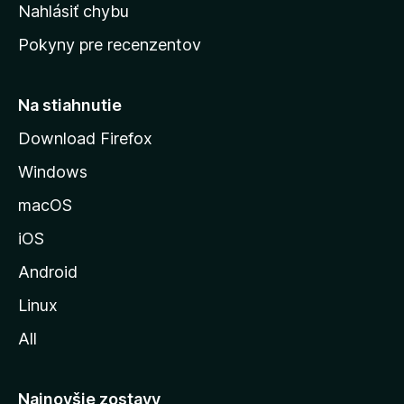
k
Nahlásiť chybu
e
ú
n
Pokyny pre recenzentov
s
ý
t
r
Na stiahnutie
á
Download Firefox
n
Windows
k
u
macOS
M
iOS
o
z
Android
i
Linux
l
All
l
y
Najnovšie zostavy