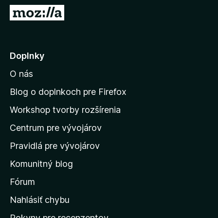
d
P
a
r
č
e
F
j
Doplnky
i
s
r
O nás
ť
e
n
f
Blog o doplnkoch pre Firefox
o
a
Workshop tvorby rozšírenia
x
d
Centrum pre vývojárov
o
m
Pravidlá pre vývojárov
o
Komunitný blog
v
s
Fórum
k
Nahlásiť chybu
ú
Pokyny pre recenzentov