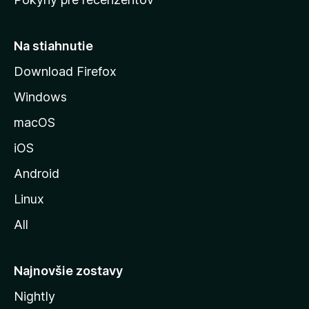
s
t
r
Na stiahnutie
á
Download Firefox
n
Windows
k
u
macOS
M
iOS
o
z
Android
i
Linux
l
All
l
y
Najnovšie zostavy
Nightly