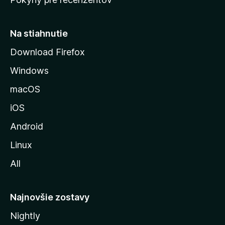
s
t
r
Na stiahnutie
á
Download Firefox
n
Windows
k
u
macOS
M
iOS
o
z
Android
i
Linux
l
All
l
y
Najnovšie zostavy
Nightly