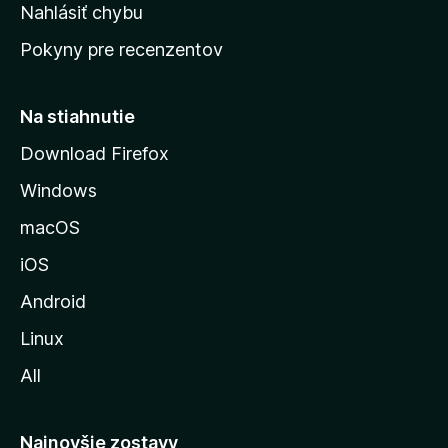
k
Nahlásiť chybu
e
ú
n
Pokyny pre recenzentov
s
ý
t
r
Na stiahnutie
á
Download Firefox
n
Windows
k
u
macOS
M
iOS
o
z
Android
i
Linux
l
All
l
y
Najnovšie zostavy