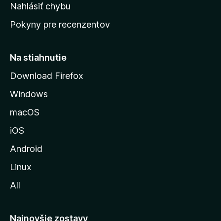
k
Nahlásiť chybu
e
ú
n
Pokyny pre recenzentov
s
ý
t
r
Na stiahnutie
á
Download Firefox
n
Windows
k
u
macOS
M
iOS
o
z
Android
i
Linux
l
All
l
y
Najnovšie zostavy