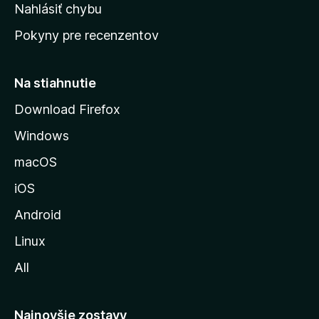
k
Nahlásiť chybu
e
ú
n
Pokyny pre recenzentov
s
ý
t
r
Na stiahnutie
á
Download Firefox
n
Windows
k
u
macOS
M
iOS
o
z
Android
i
Linux
l
All
l
y
Najnovšie zostavy