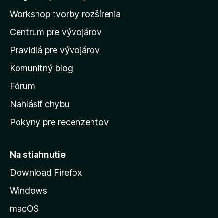
n
e
a
d
ý
Workshop tvorby rozšírenia
j
n
d
e
o
Centrum pre vývojárov
o
o
t
h
m
e
Pravidlá pre vývojárov
o
o
n
d
Komunitný blog
ý
v
n
s
Fórum
o
t
k
Nahlásiť chybu
e
ú
n
Pokyny pre recenzentov
s
ý
t
r
Na stiahnutie
á
Download Firefox
n
Windows
k
u
macOS
M