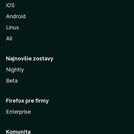
iOS
o
z
Android
i
Linux
l
All
l
y
Najnovšie zostavy
Nightly
Beta
Firefox pre firmy
Enterprise
Komunita