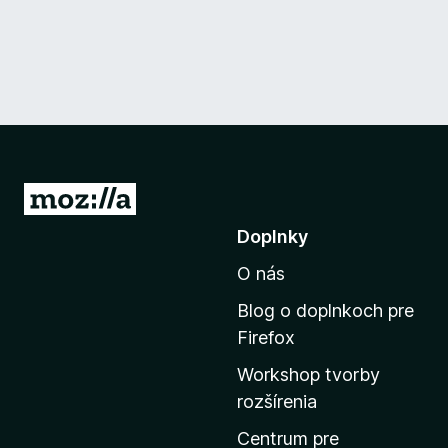
P
r
Doplnky
e
O nás
j
s
Blog o doplnkoch pre
ť
Firefox
n
Workshop tvorby
a
rozšírenia
d
o
Centrum pre