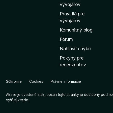
m
vývojárov
o
Pravidlá pre
v
vývojárov
s
Komunitný blog
k
ú
Fórum
s
Nahlásiť chybu
t
Pokyny pre
r
recenzentov
á
n
k
Súkromie
Cookies
Právne informácie
u
M
Ak nie je
uvedené
inak, obsah tejto stránky je dostupný pod li
o
vyššej verzie.
z