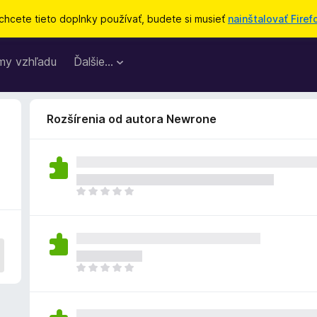
chcete tieto doplnky používať, budete si musieť
nainštalovať Firef
my vzhľadu
Ďalšie…
Rozšírenia od autora Newrone
D
o
p
l
n
o
D
k
o
z
p
a
l