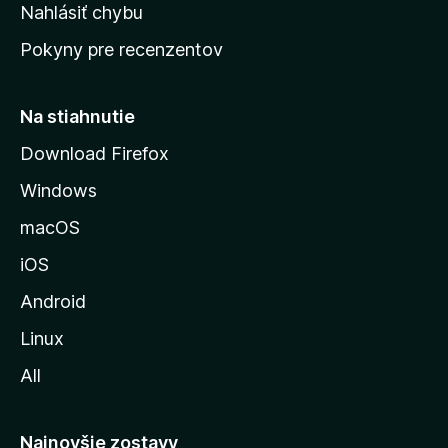
k
Nahlásiť chybu
e
ú
n
Pokyny pre recenzentov
s
ý
t
r
Na stiahnutie
á
Download Firefox
n
Windows
k
u
macOS
M
iOS
o
z
Android
i
Linux
l
All
l
y
Najnovšie zostavy