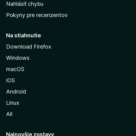
k
Nahlásiť chybu
e
ú
n
Pokyny pre recenzentov
s
ý
t
r
Na stiahnutie
á
Download Firefox
n
Windows
k
u
macOS
M
iOS
o
z
Android
i
Linux
l
All
l
y
Najnovšie zostavy