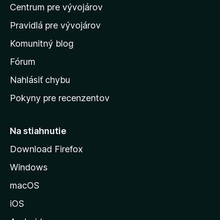
e
o
Centrum pre vývojárov
o
o
t
h
m
e
Pravidlá pre vývojárov
o
o
n
d
Komunitný blog
ý
v
n
s
Fórum
o
t
k
Nahlásiť chybu
e
ú
n
Pokyny pre recenzentov
s
ý
t
r
Na stiahnutie
á
Download Firefox
n
Windows
k
u
macOS
M
iOS
o