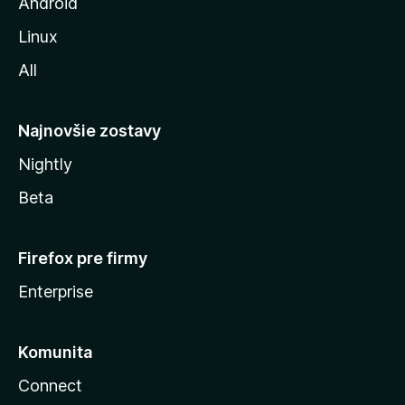
z
Android
i
Linux
l
All
l
y
Najnovšie zostavy
Nightly
Beta
Firefox pre firmy
Enterprise
Komunita
Connect