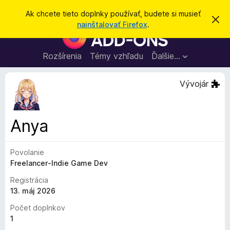
H
Prihlásiť sa
Ak chcete tieto doplnky používať, budete si musieť
Z
ľ
nainštalovať Firefox
.
a
D
a
v
o
r
d
i
p
Rozšírenia
Témy vzhľadu
Ďalšie…
a
e
l
ť
ť
t
n
Vývojár
o
k
t
o
y
o
p
z
Anya
n
r
á
e
m
e
Povolanie
p
n
Freelancer-Indie Game Dev
r
i
e
e
Registrácia
h
13. máj 2026
l
Počet doplnkov
i
1
a