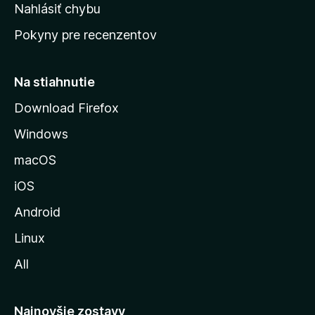
k
Nahlásiť chybu
e
ú
n
Pokyny pre recenzentov
s
ý
t
r
Na stiahnutie
á
Download Firefox
n
Windows
k
u
macOS
M
iOS
o
z
Android
i
Linux
l
All
l
y
Najnovšie zostavy