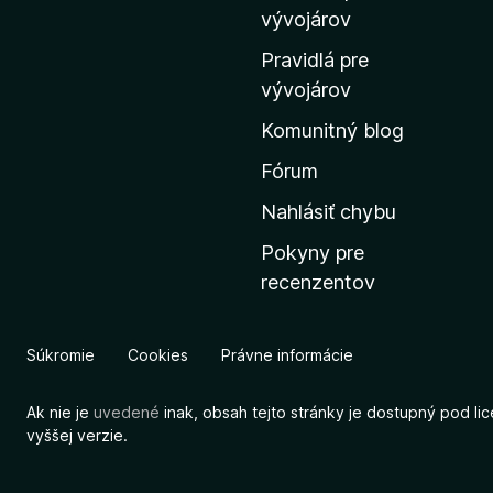
m
vývojárov
o
Pravidlá pre
v
vývojárov
s
Komunitný blog
k
ú
Fórum
s
Nahlásiť chybu
t
Pokyny pre
r
recenzentov
á
n
k
Súkromie
Cookies
Právne informácie
u
M
Ak nie je
uvedené
inak, obsah tejto stránky je dostupný pod li
o
vyššej verzie.
z