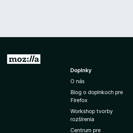
P
r
Doplnky
e
O nás
j
s
Blog o doplnkoch pre
ť
Firefox
n
Workshop tvorby
a
rozšírenia
d
o
Centrum pre