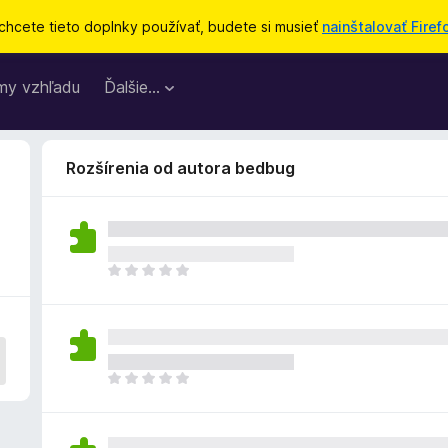
chcete tieto doplnky používať, budete si musieť
nainštalovať Firef
my vzhľadu
Ďalšie…
Rozšírenia od autora bedbug
D
o
p
l
n
o
D
k
o
z
p
a
l