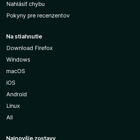
k
Nahlásiť chybu
e
ú
n
Pokyny pre recenzentov
s
ý
t
r
Na stiahnutie
á
Download Firefox
n
Windows
k
u
macOS
M
iOS
o
z
Android
i
Linux
l
All
l
y
Najnovšie zostavy