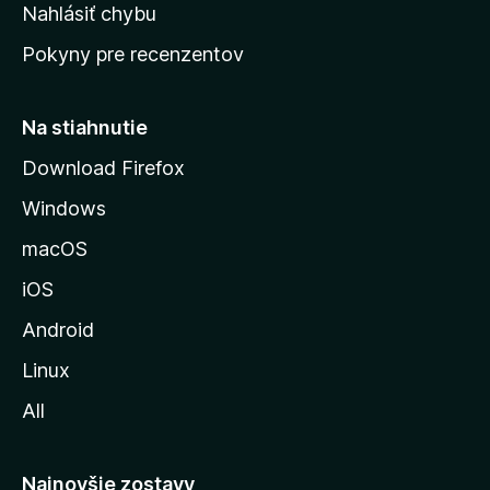
k
Nahlásiť chybu
e
ú
n
Pokyny pre recenzentov
s
ý
t
r
Na stiahnutie
á
Download Firefox
n
Windows
k
u
macOS
M
iOS
o
z
Android
i
Linux
l
All
l
y
Najnovšie zostavy