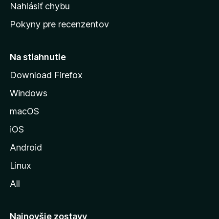
k
Nahlásiť chybu
e
ú
n
Pokyny pre recenzentov
s
ý
t
r
Na stiahnutie
á
Download Firefox
n
Windows
k
u
macOS
M
iOS
o
z
Android
i
Linux
l
All
l
y
Najnovšie zostavy