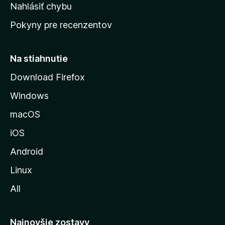
k
Nahlásiť chybu
e
ú
n
Pokyny pre recenzentov
s
ý
t
r
Na stiahnutie
á
Download Firefox
n
Windows
k
u
macOS
M
iOS
o
z
Android
i
Linux
l
All
l
y
Najnovšie zostavy